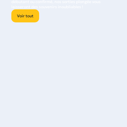
débutant ou confirmé, nos sorties plongée vous
laisseront des souvenirs inoubliables !
Voir tout
Cours PADI
Commencez votre aventure en plongée et améliorez
vos compétences avec l’organisation leader de la
formation en plongée. Apprenez, progressez et gagnez
en confiance — la plongée est un RÉGAL !