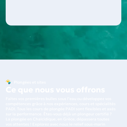
Plongées et sites
Ce que nous vous offrons
Faites vos premières bulles sous l’eau ou développez vos
compétences grâce à nos expériences, cours et spécialités
PADI. Tous les cours de plongée PADI sont flexibles et axés
sur la performance. Êtes-vous déjà un plongeur certifié ?
La plongée en Chalcidique, en Grèce, dépassera toutes
vos attentes ! Explorez avec nous le relief sous-marin