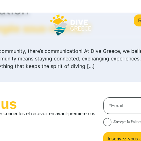
ation
R
ongée sous-marine ?
ommunity, there’s communication! At Dive Greece, we believ
munity means staying connected, exchanging experiences,
thing that keeps the spirit of diving […]
ous
ter connectés et recevoir en avant-première nos
J'accepte la
Politiq
Inscrivez-vous 