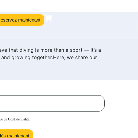
eservez maintenant
e that diving is more than a sport — it’s a
 and growing together.Here, we share our
ue de Confidentialité.
dès maintenant