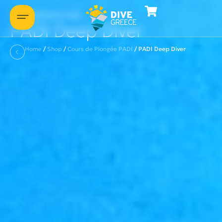
Présentons-nous
PADI Deep Diver
Home
/
Shop
/
Cours de Plongée PADI
/
PADI Deep Diver