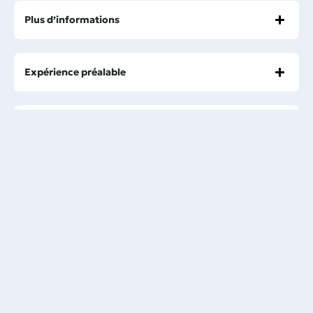
Plus d’informations
Expérience préalable
Âge minimum
Durée
Bonne santé et niveau de natation requis
Service de prise en charge