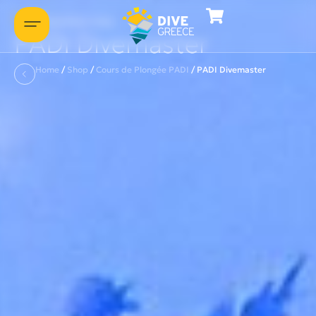
Présentons-nous
PADI Divemaster
Home
/
Shop
/
Cours de Plongée PADI
/
PADI Divemaster