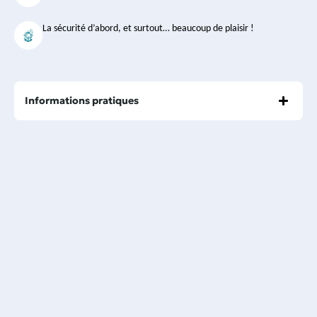
La sécurité d’abord, et surtout… beaucoup de plaisir !
Informations pratiques
Expérience préalable
Âge minimum
Bonne santé et niveau de natation requis
Service de prise en charge