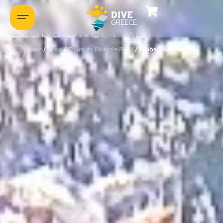
Présentons-nous
Scuba Diver PADI
Home
/
Shop
/
Cours de Plongée PADI
/
Scuba Diver PADI