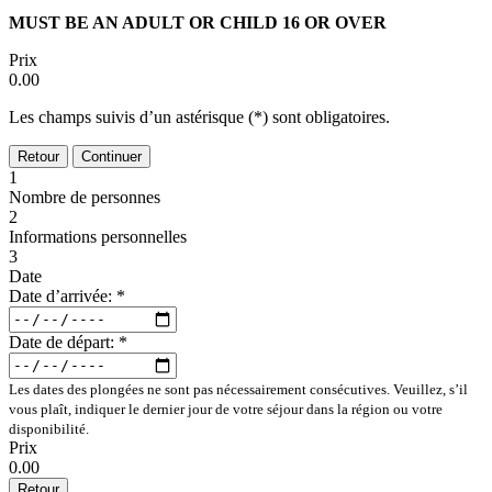
MUST BE AN ADULT OR CHILD 16 OR OVER
Prix
0.00
Les champs suivis d’un astérisque (*) sont obligatoires.
Retour
Continuer
1
Nombre de personnes
2
Informations personnelles
3
Date
Date d’arrivée:
*
Date de départ:
*
Les dates des plongées ne sont pas nécessairement consécutives. Veuillez, s’il
vous plaît, indiquer le dernier jour de votre séjour dans la région ou votre
disponibilité.
Prix
0.00
Retour