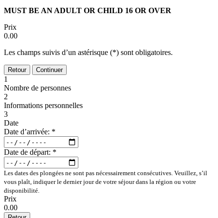
MUST BE AN ADULT OR CHILD 16 OR OVER
Prix
0.00
Les champs suivis d’un astérisque (*) sont obligatoires.
Retour
Continuer
1
Nombre de personnes
2
Informations personnelles
3
Date
Date d’arrivée:
*
Date de départ:
*
Les dates des plongées ne sont pas nécessairement consécutives. Veuillez, s’il
vous plaît, indiquer le dernier jour de votre séjour dans la région ou votre
disponibilité.
Prix
0.00
Retour