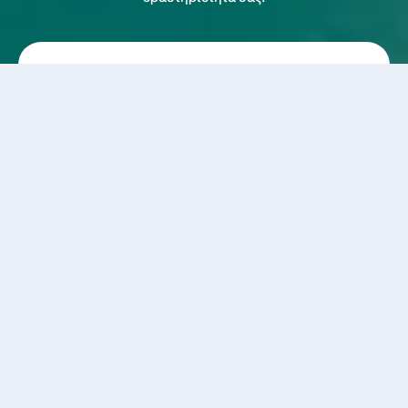
1
2
3
Αριθμός ατόμων
Ατομικές πληροφορίες
Ημερομηνία
Πόσα άτομα θα συμμετέχουν:
*
1- Ένα
2 - Δύο
3 - Τρία
4 - Τέσσερα
Τιμή
0.00
Τα πεδία που σημειώνονται με * είναι
υποχρεωτικά