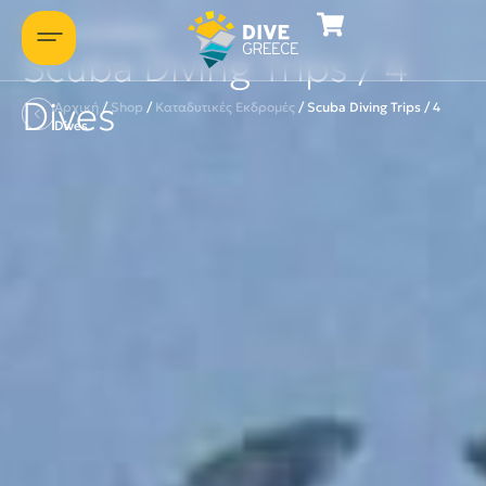
Ας συστηθούμε
Scuba Diving Trips / 4
Dives
Αρχική
/
Shop
/
Καταδυτικές Eκδρομές
/
Scuba Diving Trips / 4
Dives