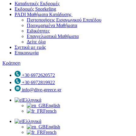
Καταδυτικές Eκδρομές
Εκδρομές Snorkeling
PADI Mαθήματα Kατάδυσης
Πιστοποιήσεις Εισαγωγικού Επιπέδου
Προχωρημένα Μαθήματα
Ειδικότητες
Επαγγελματικά Μαθήματα
Δείτε όλα
Σχετικά με εμάς
Επικοινωνία
Κράτηση
+30 6972620572
+30 6972819922
info@dive-greece.gr
Ελληνικά
English
French
Ελληνικά
English
French