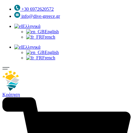
+30 6972620572
info@dive-greece.gr
Ελληνικά
English
French
Ελληνικά
English
French
Κράτηση