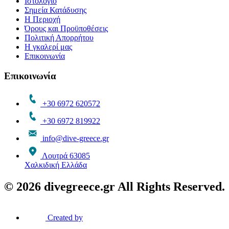
Ιστολόγιο
Σημεία Κατάδυσης
Η Περιοχή
Όρους και Προϋποθέσεις
Πολιτική Απορρήτου
Η γκαλερί μας
Επικοινωνία
Επικοινωνία
+30 6972 620572
+30 6972 819922
info@dive-greece.gr
Λουτρά 63085
Χαλκιδική Ελλάδα
© 2026 divegreece.gr All Rights Reserved.
Created by