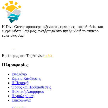
Η Dive Greece προσφέρει αξέχαστες εμπειρίες—καταδυθείτε και
εξερευνήστε μαζί μας, ανεξάρτητα από την ηλικία ή το επίπεδο
εμπειρίας σας!
Βρείτε μας στο TripAdvisor
εδώ
Πληροφορίες
Ιστολόγιο
Σημεία Κατάδυσης
Η Περιοχή
Όρους και Προϋποθέσεις
Πολιτική Απορρήτου
Η γκαλερί μας
Επικοινωνία