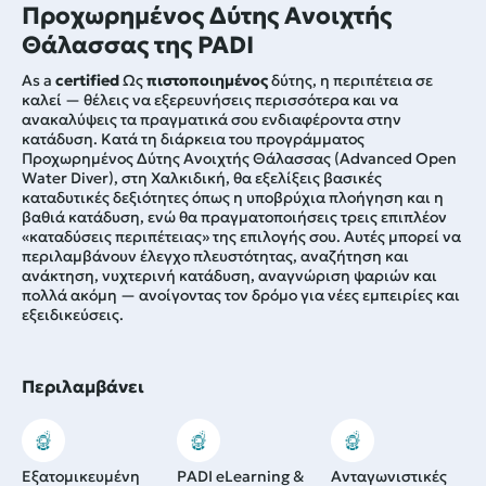
Προχωρημένος Δύτης Ανοιχτής
Θάλασσας της PADI
As a
certified
Ως
πιστοποιημένος
δύτης, η περιπέτεια σε
καλεί — θέλεις να εξερευνήσεις περισσότερα και να
ανακαλύψεις τα πραγματικά σου ενδιαφέροντα στην
κατάδυση. Κατά τη διάρκεια του προγράμματος
Προχωρημένος Δύτης Ανοιχτής Θάλασσας (Advanced Open
Water Diver), στη Χαλκιδική, θα εξελίξεις βασικές
καταδυτικές δεξιότητες όπως η υποβρύχια πλοήγηση και η
βαθιά κατάδυση, ενώ θα πραγματοποιήσεις τρεις επιπλέον
«καταδύσεις περιπέτειας» της επιλογής σου. Αυτές μπορεί να
περιλαμβάνουν έλεγχο πλευστότητας, αναζήτηση και
ανάκτηση, νυχτερινή κατάδυση, αναγνώριση ψαριών και
πολλά ακόμη — ανοίγοντας τον δρόμο για νέες εμπειρίες και
εξειδικεύσεις.
Περιλαμβάνει
Εξατομικευμένη
PADI eLearning &
Ανταγωνιστικές