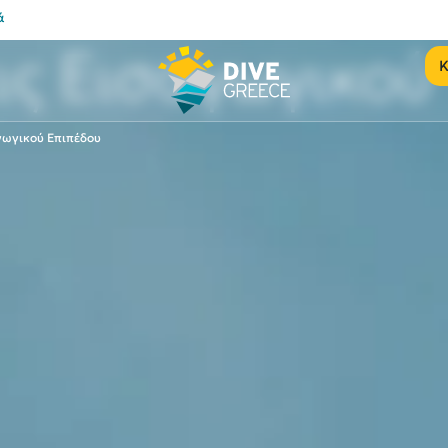
ά
ις Εισαγωγικού
Κ
γωγικού Επιπέδου