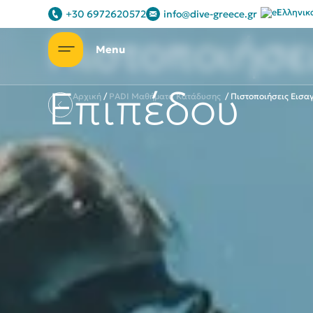
Μερικά από τα πακέτα μας
Ελληνικ
+30 6972620572
info@dive-greece.gr
Πιστοποιήσε
Επιπέδου
Αρχική
/
PADI Mαθήματα Kατάδυσης
/
Πιστοποιήσεις Εισα