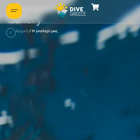
Στιγμιότυπα καταδύσεων
Gallery
Αρχική
/
Η γκαλερί μας