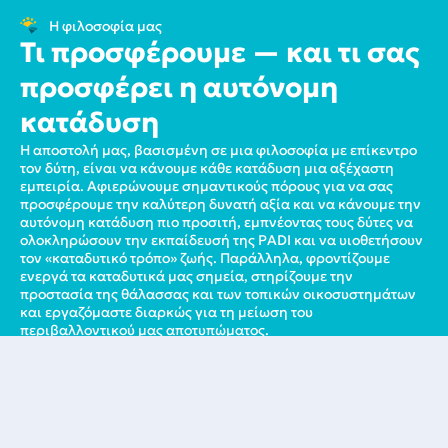
Η φιλοσοφία μας
Τι προσφέρουμε — και τι σας
προσφέρει η αυτόνομη
κατάδυση
Η αποστολή μας, βασισμένη σε μια φιλοσοφία με επίκεντρο
τον δύτη, είναι να κάνουμε κάθε κατάδυση μια αξέχαστη
εμπειρία. Αφιερώνουμε σημαντικούς πόρους για να σας
προσφέρουμε την καλύτερη δυνατή αξία και να κάνουμε την
αυτόνομη κατάδυση πιο προσιτή, εμπνέοντας τους δύτες να
ολοκληρώσουν την εκπαίδευσή της PADI και να υιοθετήσουν
τον «καταδυτικό τρόπο» ζωής. Παράλληλα, φροντίζουμε
ενεργά τα καταδυτικά μας σημεία, στηρίζουμε την
προστασία της θάλασσας και των τοπικών οικοσυστημάτων
και εργαζόμαστε διαρκώς για τη μείωση του
περιβαλλοντικού μας αποτυπώματος.
Ασφάλεια και διασκέδαση είναι οι κορυφαίες
προτεραιότητές μας. Τηρούμε αυστηρά τα υψηλότερα
πρότυπα ασφαλείας της PADI και εργαζόμαστε ως ομάδα για
να δημιουργήσουμε το ασφαλέστερο περιβάλλον για εσάς.
Ανυπομονούμε να σας δούμε και να μοιραστούμε το πάθος