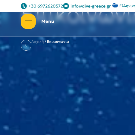
Επικοινων
+30 6972620572
info@dive-greece.gr
Ελληνικ
Αρχική
/
Επικοινωνία