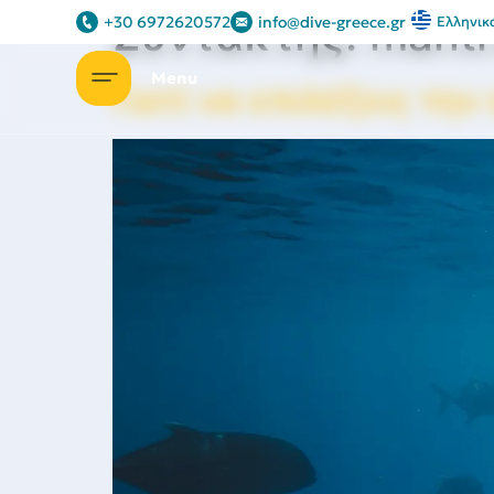
Συντάκτης:
mant
+30 6972620572
info@dive-greece.gr
Ελληνικ
Γιατί να επιλέξεις τη