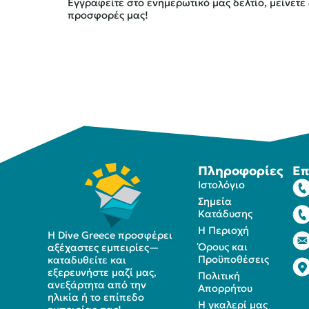
Εγγραφείτε στο ενημερωτικό μας δελτίο, μείνετε 
προσφορές μας!
Πληροφορίες
Επ
Ιστολόγιο
Σημεία
Κατάδυσης
Η Περιοχή
Η Dive Greece προσφέρει
Όρους και
αξέχαστες εμπειρίες—
Προϋποθέσεις
καταδυθείτε και
εξερευνήστε μαζί μας,
Πολιτική
ανεξάρτητα από την
Απορρήτου
ηλικία ή το επίπεδο
Η γκαλερί μας