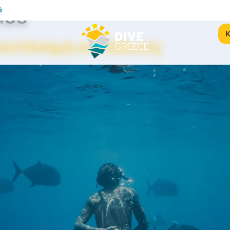
hos
ά
Κ
ν αυτόνομη κατάδυση;