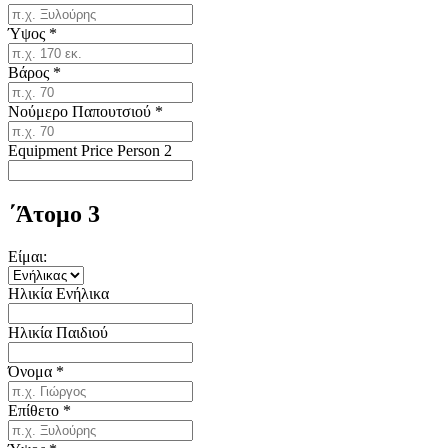
Ύψος
*
Βάρος
*
Νούμερο Παπουτσιού
*
Equipment Price Person 2
΄Άτομο 3
Είμαι:
Ηλικία Ενήλικα
Ηλικία Παιδιού
Όνομα
*
Επίθετο
*