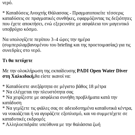
νερό.
* Καταδύσεις Ανοιχτής Θάλασσας - Πραγματοποιείτε τέσσερις
καταδύσεις σε πραγματικές συνθήκες, εφαρμόζοντας τις δεξιότητες
που έχετε αποκτήσει, ενώ εξερευνάτε με ασφάλεια τον μαγευτικό
υποβρύχιο κόσμο.
Να υπολογίζετε περίπου 3–4 ώρες την ημέρα
(συμπεριλαμβανομένου του briefing και της προετοιμασίας) για τις
συνεδρίες στο νερό.
Τι θα πετύχετε
Με την ολοκλήρωση της εκπαίδευσης
PADI Open Water Diver
στη Χαλκιδική,
θα είστε ικανοί να:
* Καταδύεστε ανεξάρτητα σε μέγιστο βάθος 18 μέτρα
* Να ελέγχεται την πλευστότητα σας
* Να χειρίζεστε με ασφάλεια συνήθη προβλήματα κατά την
κατάδυση
* Να γεμίζετε τις φιάλες σας σε αδειοδοτημένα καταδυτικά κέντρα,
να νοικιάζεται ή να αγοράζετε εξοπλισμό, και να συμμετέχετε σε
καταδυτικές εκδρομές
* Αλληλοεπιδράτε υπεύθυνα με την θαλάσσια ζωή