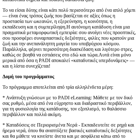
Το να είσαι δύτης είναι κάτι πολύ περισσότερο από ένα απλό χόμπι
— είναι ένας τρόπος ζωής που βασίζεται σε αξίες όπως η
προστασία των ωκεανών, η εξερεύνηση, η κοινότητα, η
εκπαίδευση και η συμπερίληψη.Η αυτόνομη κατάδυση είναι μια
πραγματικά μεταμορφωτική εμπειρία: σου ανοίγει νέες προοπτικές,
σου προσφέρει συναρπαστικές δεξιότητες, φιλίες που κρατούν μια
ζωή και την ανεπανάληπτη μαγεία του υποβρύχιου κόσμου.
Παράλληλα, φέρνει περισσότερη διασκέδαση και λιγότερο στρες,
καθώς σε βοηθά να εστιάσεις στο εδώ και τώρα.Αυτά είναι μόνο
μερικά από όσα η PADI αποκαλεί «καταδυτικές υπερδυνάμεις» —
και η λίστα συνεχίζεται!
Δομή του προγράμματος
Το πρόγραμμα αποτελείται από τρία αλληλένδετα μέρη:
* Ανάπτυξη γνώσεων με το PADI eLearning: Μάθετε με τον δικό
σας ρυθμό, μέσα από ένα εύχρηστο και διαδραστικό περιβάλλον,
για τη φυσιολογία της κατάδυσης, τον εξοπλισμό, το θαλάσσιο
περιβάλλον και πολλά ακόμη.
* Καταδύσεις σε Περιορισμένα Νερά - Εκπαιδευτείτε σε ρηχά και
ήρεμα νερά, όπου θα αναπτύξετε βασικές καταδυτικές δεξιότητες
και θα μάθετε να κινείστε άνετα και με ασφάλεια κάτω από το