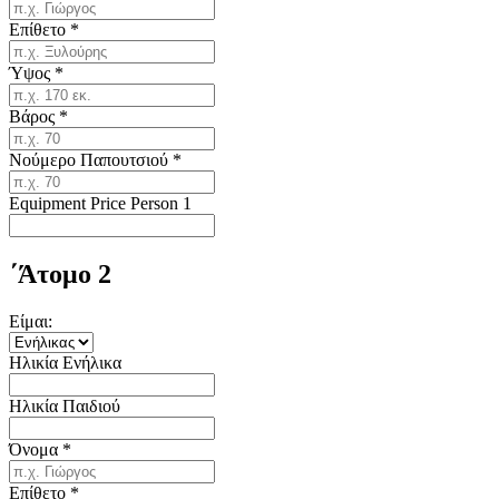
Επίθετο
*
Ύψος
*
Βάρος
*
Νούμερο Παπουτσιού
*
Equipment Price Person 1
΄Άτομο 2
Είμαι:
Ηλικία Ενήλικα
Ηλικία Παιδιού
Όνομα
*
Επίθετο
*