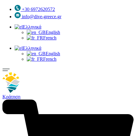
+30 6972620572
info@dive-greece.gr
Ελληνικά
English
French
Ελληνικά
English
French
Κράτηση