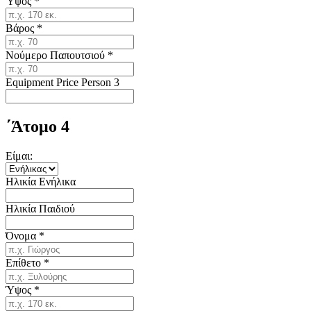
Ύψος
*
Βάρος
*
Νούμερο Παπουτσιού
*
Equipment Price Person 3
΄Άτομο 4
Είμαι:
Ηλικία Ενήλικα
Ηλικία Παιδιού
Όνομα
*
Επίθετο
*
Ύψος
*