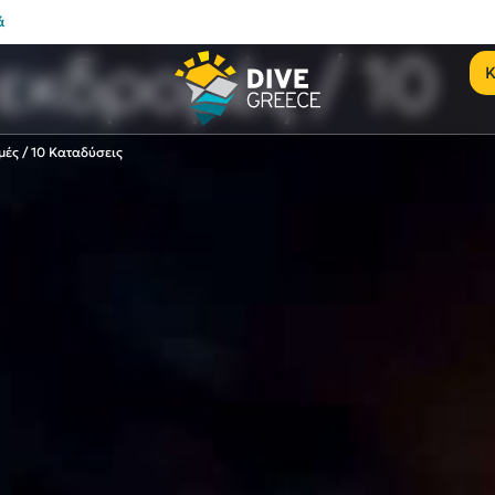
ά
εκδρομές / 10
Κ
μές / 10 Καταδύσεις