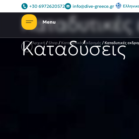
Ας συστηθούμε
+30 6972620572
info@dive-greece.gr
Ελληνικ
Καταδυτικές 
Καταδύσεις
Αρχική
/
Shop
/
Καταδυτικές Eκδρομές
/
Καταδυτικές εκδρο